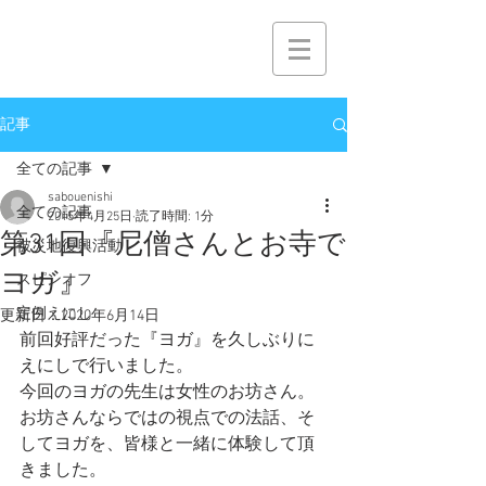
記事
全ての記事
sabouenishi
全ての記事
2015年4月25日
読了時間: 1分
第31回『尼僧さんとお寺で
被災地復興活動
ヨガ』
スピンオフ
定例えにし
更新日：
2020年6月14日
前回好評だった『ヨガ』を久しぶりに
えにしで行いました。
今回のヨガの先生は女性のお坊さん。
お坊さんならではの視点での法話、そ
してヨガを、皆様と一緒に体験して頂
きました。