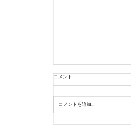
コメント
コメントを追加…
第９２回ブラえにし＠吉原リ
ターンズ