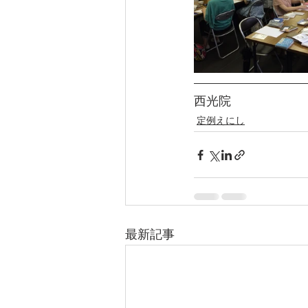
西光院
定例えにし
最新記事