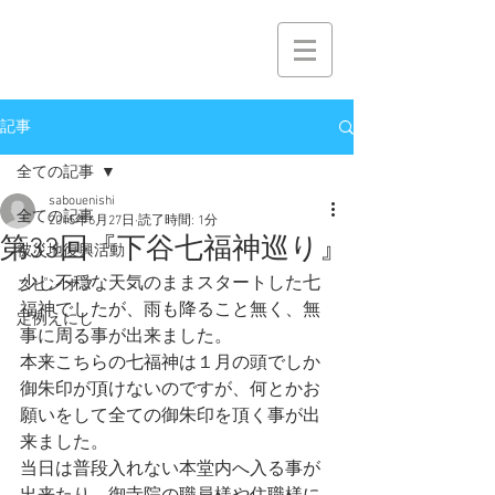
記事
全ての記事
sabouenishi
全ての記事
2015年6月27日
読了時間: 1分
第33回『下谷七福神巡り』
被災地復興活動
少し不穏な天気のままスタートした七
スピンオフ
福神でしたが、雨も降ること無く、無
定例えにし
事に周る事が出来ました。
本来こちらの七福神は１月の頭でしか
御朱印が頂けないのですが、何とかお
願いをして全ての御朱印を頂く事が出
来ました。
当日は普段入れない本堂内へ入る事が