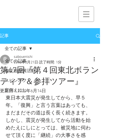
記事
全ての記事
sabouenishi
全ての記事
2016年8月21日
読了時間: 1分
第47回『第４回東北ボラン
被災地復興活動
ティア＆参拝ツアー』
スピンオフ
定例えにし
更新日：
2020年6月14日
東日本大震災が発生してから、早５
年。​「復興」と言う言葉はあっても、
まだまだその道は長く長く続きます。
しかし、震災が発生してから活動を始
めたえにしにとっては、被災地に伺わ
せて頂く度に「継続」の大事さを感