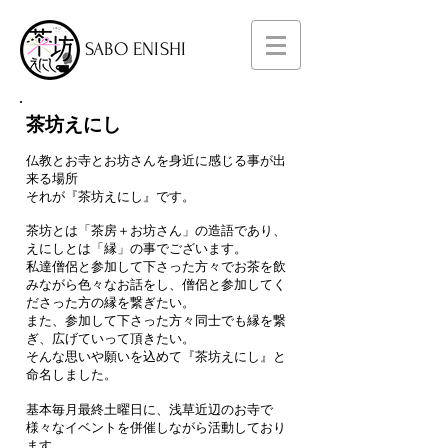
SABO ENISHI
​茶坊えにし
仏教とお寺とお坊さんを身近に感じる事が出
来る場所
それが『茶坊えにし』です。
茶坊とは「茶房＋お坊さん」の造語であり、
えにしとは「縁」の事でございます。
私達僧侶と参加して下さった方々でお茶を飲
みながら色々なお話をし、僧侶と参加してく
ださった方の縁を繋ぎたい。
また、参加して下さった方々同士でも縁を繋
ぎ、広げていって頂きたい。
そんな思いや願いを込めて『茶坊えにし』と
命名しました。
基本毎月最終土曜日に、浅草近辺のお寺で
様々なイベントを併催しながら活動しており
ます。