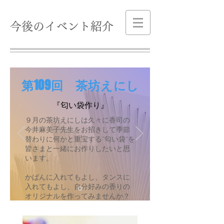
​今後のイベント紹介
​第109回 茶坊えにし
『匂い袋作り』
９月の茶坊えにしは久々に香司の
今井麻美子先生をお招きして季節
替わりに何かと重宝する”匂い袋”を
皆さまと一緒にお作りしたいと思
います。
かばんに入れてもよし、タンスに
入れてもよし、自分好みの香りの
オリジナルを作ってみませんか？